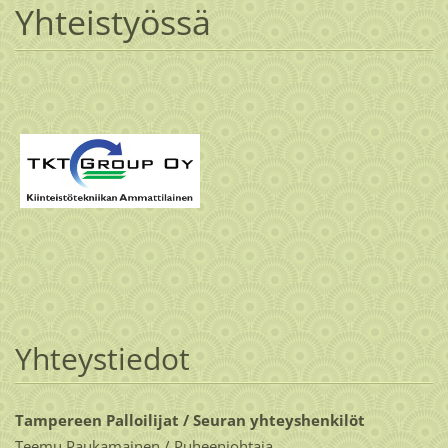
Yhteistyössä
Yhteystiedot
Tampereen Palloilijat / Seuran yhteyshenkilöt
Teemu Paukamainen / Puheenjohtaja