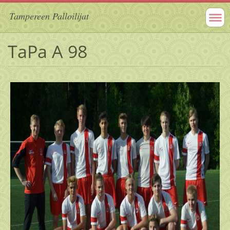
Tampereen Palloilijat
TaPa A 98