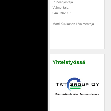
Puheenjohtaja
Valmentaja
044-0702007
Matti Kukkonen / Valmentaja
Yhteistyössä