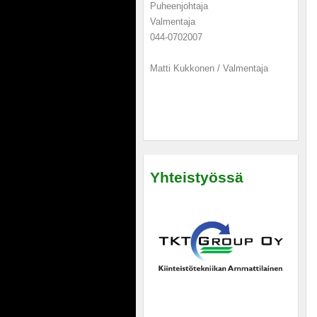
Puheenjohtaja
Valmentaja
044-0702007
Matti Kukkonen / Valmentaja
Yhteistyössä