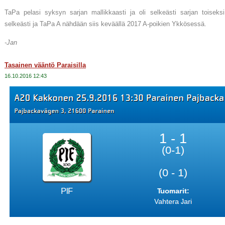
TaPa pelasi syksyn sarjan mallikkaasti ja oli selkeästi sarjan toiseksi
selkeästi ja TaPa A nähdään siis keväällä 2017 A-poikien Ykkösessä.
-Jan
Tasainen vääntö Paraisilla
16.10.2016 12:43