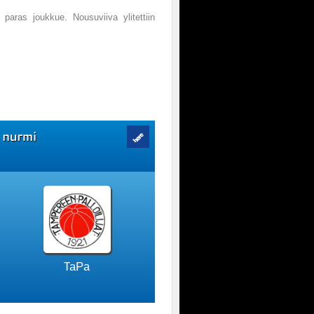
 paras joukkue. Nousuviiva ylitettiin