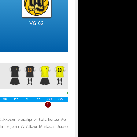
kkosen vierailija oli tällä kertaa VG-
intekijöinä Al-Attawi Murtada, Juuso