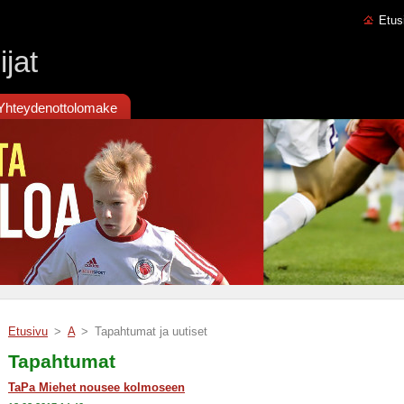
Etus
jat
Yhteydenottolomake
Etusivu
>
A
>
Tapahtumat ja uutiset
Tapahtumat
TaPa Miehet nousee kolmoseen