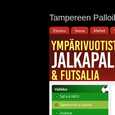
Tampereen Palloili
Etusivu
Seura
Miehet
Valikko
TaPa A INFO
Tapahtumat ja uutiset
Joukkue