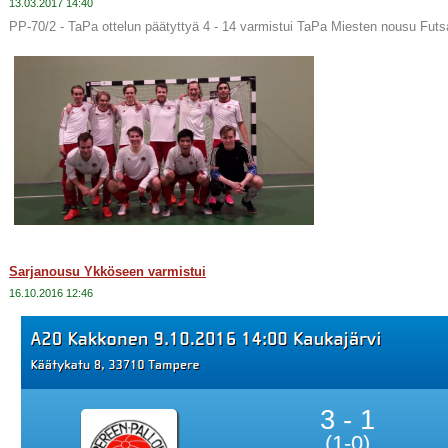
13.03.2017 14:40
PP-70/2 - TaPa ottelun päätyttyä 4 - 14 varmistui TaPa Miesten nousu Fut
Sarjanousu Ykköseen varmistui
16.10.2016 12:46