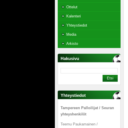
Ottelut
Kalenteri
Yhteystiedot
Media
Arkisto
Hakusivu
Yhteystiedot
Tampereen Palloilijat / Seuran
yhteyshenkilöt
Teemu Paukamainen /