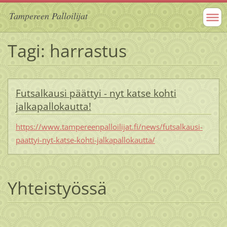
Tampereen Palloilijat
Tagi: harrastus
Futsalkausi päättyi - nyt katse kohti
jalkapallokautta!
https://www.tampereenpalloilijat.fi/news/futsalkausi-
paattyi-nyt-katse-kohti-jalkapallokautta/
Yhteistyössä