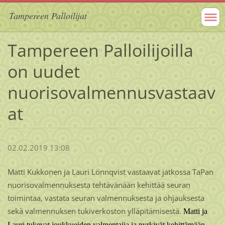
Tampereen Palloilijat
Tampereen Palloilijoilla
on uudet
nuorisovalmennusvastaav
at
02.02.2019 13:08
Matti Kukkonen ja Lauri Lönnqvist vastaavat jatkossa TaPan
nuorisovalmennuksesta tehtävänään kehittää seuran
toimintaa, vastata seuran valmennuksesta ja ohjauksesta
sekä valmennuksen tukiverkoston ylläpitämisestä.
Matti ja
Lauri tukevat joukkueiden valmentajia ja pyrkivät kehittämään