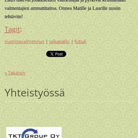
valmentajien ammattitaitoa. Onnea Matille ja Laurille uusiin
tehtäviin!
Tagit
:
nuorisovalmennus
|
jalkapallo
|
futsal
« Takaisin
Yhteistyössä